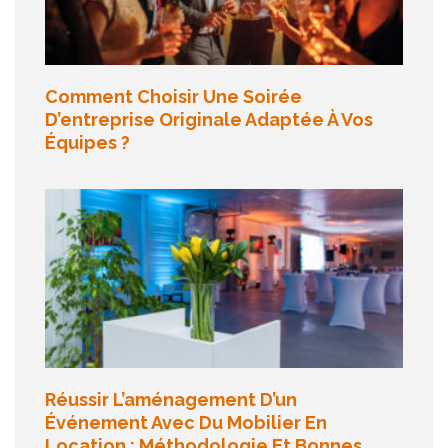
Comment Choisir Une Soirée
D’entreprise Originale Adaptée À Vos
Équipes ?
Réussir L’aménagement D’un
Événement Avec Du Mobilier En
Location : Méthodologie Et Bonnes