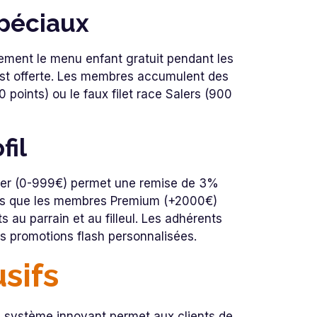
péciaux
rement le menu enfant gratuit pendant les
 est offerte. Les membres accumulent des
oints) ou le faux filet race Salers (900
fil
lver (0-999€) permet une remise de 3%
dis que les membres Premium (+2000€)
au parrain et au filleul. Les adhérents
s promotions flash personnalisées.
usifs
e système innovant permet aux clients de