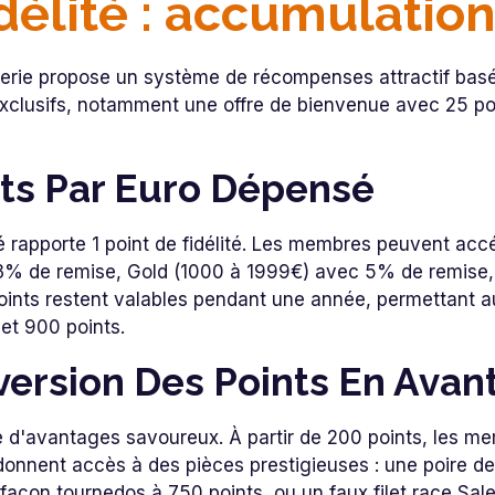
délité : accumulation 
rie propose un système de récompenses attractif basé 
clusifs, notamment une offre de bienvenue avec 25 poi
ts Par Euro Dépensé
 rapporte 1 point de fidélité. Les membres peuvent accéd
 3% de remise, Gold (1000 à 1999€) avec 5% de remise
oints restent valables pendant une année, permettant aux
et 900 points.
version Des Points En Avan
té d'avantages savoureux. À partir de 200 points, les
 donnent accès à des pièces prestigieuses : une poire d
façon tournedos à 750 points, ou un faux filet race Sale