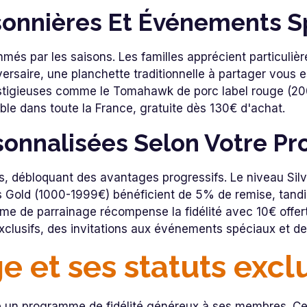
sonnières Et Événements S
és par les saisons. Les familles apprécient particuliè
versaire, une planchette traditionnelle à partager vous
tigieuses comme le Tomahawk de porc label rouge (200 p
sible dans toute la France, gratuite dès 130€ d'achat.
onnalisées Selon Votre Pro
s, débloquant des avantages progressifs. Le niveau Si
s Gold (1000-1999€) bénéficient de 5% de remise, tan
e de parrainage récompense la fidélité avec 10€ offerts 
xclusifs, des invitations aux événements spéciaux et de
e et ses statuts excl
se un programme de fidélité généreux à ses membres. C