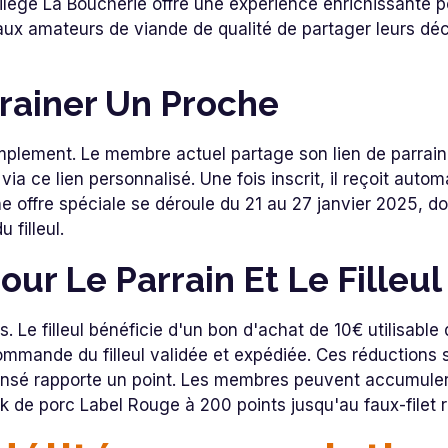
lège La Boucherie offre une expérience enrichissante p
 aux amateurs de viande de qualité de partager leurs dé
rainer Un Proche
mplement. Le membre actuel partage son lien de parrai
 via ce lien personnalisé. Une fois inscrit, il reçoit au
 offre spéciale se déroule du 21 au 27 janvier 2025, do
 filleul.
r Le Parrain Et Le Filleul
Le filleul bénéficie d'un bon d'achat de 10€ utilisable d
ommande du filleul validée et expédiée. Ces réductions
ensé rapporte un point. Les membres peuvent accumuler
de porc Label Rouge à 200 points jusqu'au faux-filet r